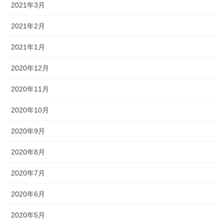
2021年3月
2021年2月
2021年1月
2020年12月
2020年11月
2020年10月
2020年9月
2020年8月
2020年7月
2020年6月
2020年5月