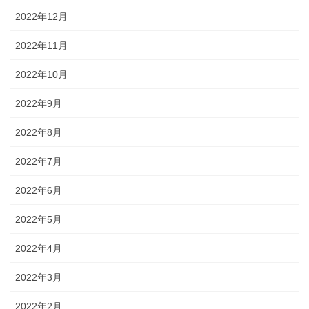
2022年12月
2022年11月
2022年10月
2022年9月
2022年8月
2022年7月
2022年6月
2022年5月
2022年4月
2022年3月
2022年2月