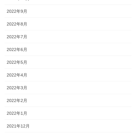
2022年9月
2022年8月
2022年7月
2022年6月
2022年5月
2022年4月
2022年3月
2022年2月
2022年1月
2021年12月