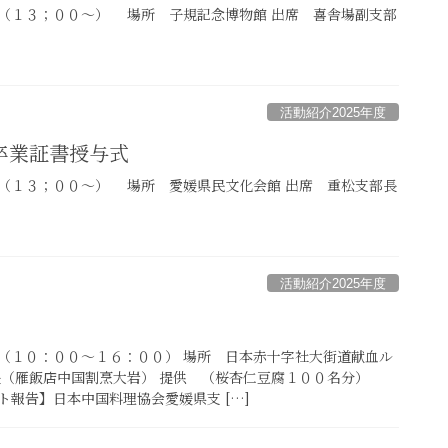
（１３；００～） 場所 子規記念博物館 出席 喜舎場副支部
活動紹介2025年度
卒業証書授与式
（１３；００～） 場所 愛媛県民文化会館 出席 重松支部長
活動紹介2025年度
（１０：００～１６：００） 場所 日本赤十字社大街道献血ル
長（雁飯店中国割烹大岩） 提供 （桜杏仁豆腐１００名分）
ト報告】日本中国料理協会愛媛県支 […]