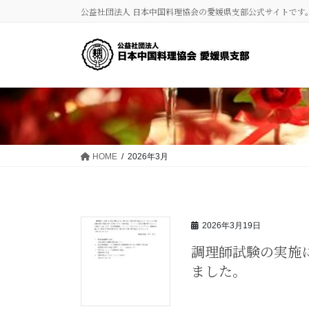
コ
ナ
公益社団法人 日本中国料理協会の愛媛県支部公式サイトです
ン
ビ
テ
ゲ
ン
ー
ツ
シ
に
ョ
移
ン
動
に
移
動
HOME
2026年3月
2026年3月19日
調理師試験の実施
ました。