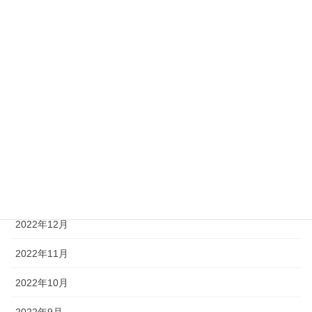
2023年7月
2023年6月
2023年5月
2023年4月
2023年3月
2023年2月
2023年1月
2022年12月
2022年11月
2022年10月