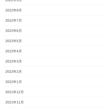
2022年9月
2022年8月
2022年7月
2022年6月
2022年5月
2022年4月
2022年3月
2022年2月
2022年1月
2021年12月
2021年11月