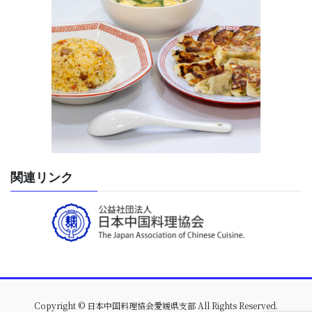
関連リンク
Copyright © 日本中国料理協会愛媛県支部 All Rights Reserved.