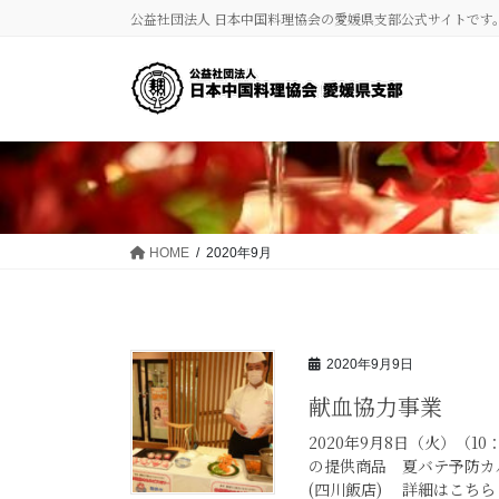
コ
ナ
公益社団法人 日本中国料理協会の愛媛県支部公式サイトです
ン
ビ
テ
ゲ
ン
ー
ツ
シ
に
ョ
移
ン
動
に
移
動
HOME
2020年9月
2020年9月9日
献血協力事業
2020年9月8日（火）（1
の提供商品 夏バテ予防カ
(四川飯店) 詳細はこちら