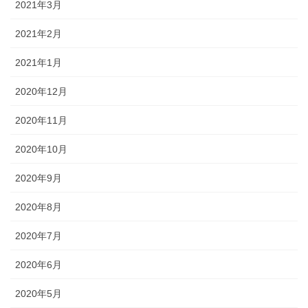
2021年3月
2021年2月
2021年1月
2020年12月
2020年11月
2020年10月
2020年9月
2020年8月
2020年7月
2020年6月
2020年5月