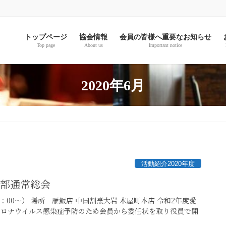
。
トップページ
協会情報
会員の皆様へ重要なお知らせ
Top page
About us
Important notice
2020年6月
活動紹介2020年度
支部通常総会
20：00～） 場所 雁飯店 中国割烹大岩 木屋町本店 令和2年度愛
コロナウイルス感染症予防のため会員から委任状を取り役員で開