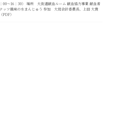
10：00～16：30） 場所 大街道献血ルーム 献血協力事業 献血者
ナッツ風味の水まんじゅう 参加 大岩会計委員長、上田 大貴
（PDF）