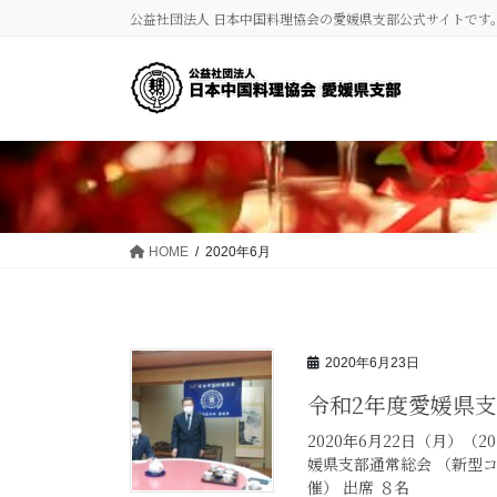
コ
ナ
公益社団法人 日本中国料理協会の愛媛県支部公式サイトです
ン
ビ
テ
ゲ
ン
ー
ツ
シ
に
ョ
移
ン
動
に
移
動
HOME
2020年6月
2020年6月23日
令和2年度愛媛県
2020年6月22日（月）（
媛県支部通常総会 （新型
催） 出席 ８名