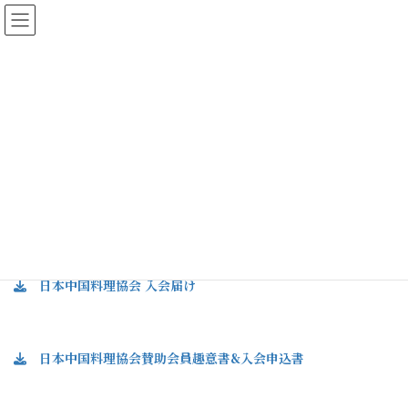
コ
ナ
ン
ビ
テ
ゲ
ン
ー
ダウンロード
ツ
シ
に
ョ
移
ン
HOME
ダウンロード
動
に
移
項目をクリックして必要書類をダウンロードしてく
動
ださい。
日本中国料理協会 入会届け
日本中国料理協会賛助会員趣意書&入会申込書