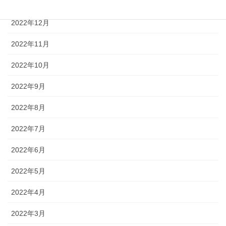
2023年1月
2022年12月
2022年11月
2022年10月
2022年9月
2022年8月
2022年7月
2022年6月
2022年5月
2022年4月
2022年3月