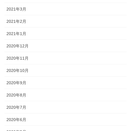
2021年3月
2021年2月
2021年1月
2020年12月
2020年11月
2020年10月
2020年9月
2020年8月
2020年7月
2020年6月