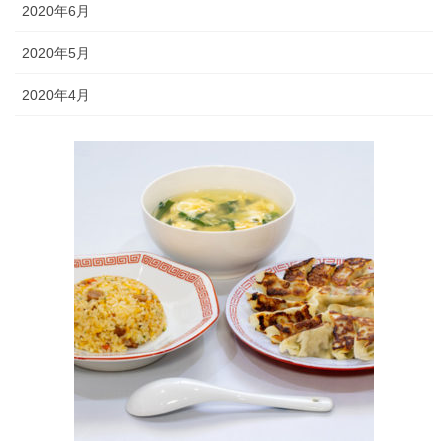
2020年6月
2020年5月
2020年4月