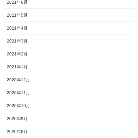
2021年6月
2021年5月
2021年4月
2021年3月
2021年2月
2021年1月
2020年12月
2020年11月
2020年10月
2020年9月
2020年8月