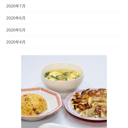
2020年7月
2020年6月
2020年5月
2020年4月