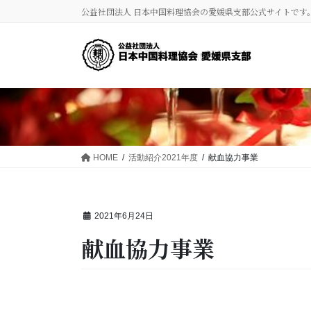
コ
ナ
公益社団法人 日本中国料理協会の愛媛県支部公式サイトです
ン
ビ
テ
ゲ
ン
ー
ツ
シ
に
ョ
移
ン
動
に
移
動
HOME
活動紹介2021年度
献血協力事業
2021年6月24日
献血協力事業