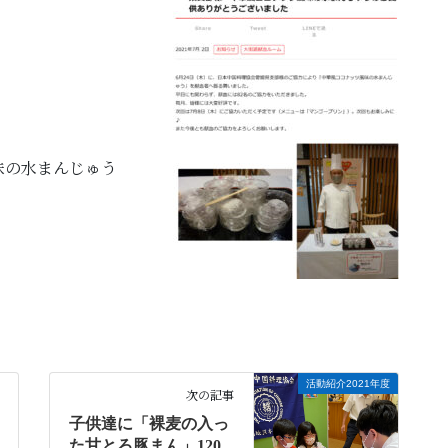
味の水まんじゅう
活動紹介2021年度
次の記事
子供達に「裸麦の入っ
た甘とろ豚まん」120