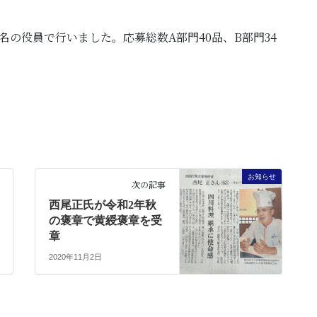
の役員で行いました。応募総数A部門40品、B部門34
お知らせ
次の記事
西尾正氏が令和2年秋
の褒章で黄綬褒章を受
章
2020年11月2日