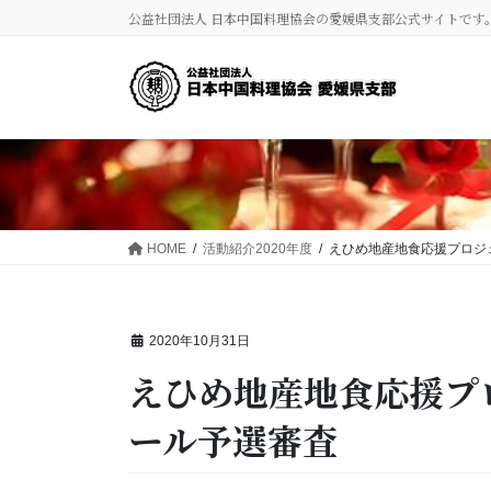
コ
ナ
公益社団法人 日本中国料理協会の愛媛県支部公式サイトです
ン
ビ
テ
ゲ
ン
ー
ツ
シ
に
ョ
移
ン
動
に
移
動
HOME
活動紹介2020年度
えひめ地産地食応援プロジ
2020年10月31日
えひめ地産地食応援プ
ール予選審査