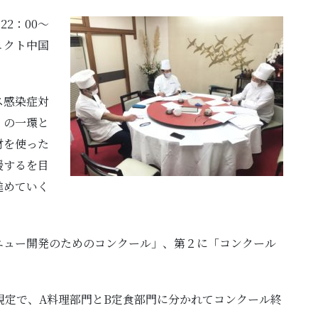
22：00～
ェクト中国
ス感染症対
」の一環と
材を使った
援するを目
進めていく
ニュー開発のためのコンクール」、第２に「コンクール
規定で、A料理部門とB定食部門に分かれてコンクール終