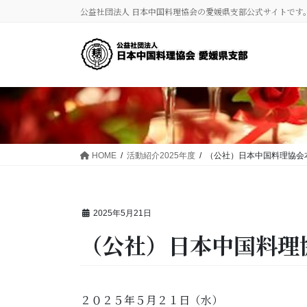
コ
ナ
公益社団法人 日本中国料理協会の愛媛県支部公式サイトです
ン
ビ
テ
ゲ
ン
ー
ツ
シ
に
ョ
移
ン
動
に
移
動
HOME
活動紹介2025年度
（公社）日本中国料理協会
2025年5月21日
（公社）日本中国料理
２０２５年５月２１日（水）